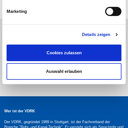
ZURÜCK
Marketing
Telefonzeiten
Details zeigen
Montag bis Freitag 9:00 – 14:00 Uhr
0561/207567-0
Cookies zulassen
Zum Newsletter anmelden
Melden Sie sich jetzt an und sichern Sie sich exklusive
Auswahl erlauben
Vorteile sowie aktuelle Informationen rund um unsere
Themen
Wer ist der VDRK
Der VDRK, gegründet 1989 in Stuttgart, ist der Fachverband der
Branche "Rohr- und Kanal-Technik". Er versteht sich als Sprachrohr und