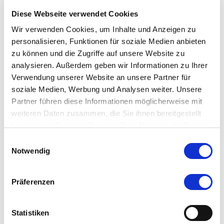
Firma:
RKS Rohr und Kanal Technik GmbH
Diese Webseite verwendet Cookies
Straße:
Haßlinghauserstr. 158
Wir verwenden Cookies, um Inhalte und Anzeigen zu
personalisieren, Funktionen für soziale Medien anbieten
PLZ, Ort:
42279 Wuppertal
zu können und die Zugriffe auf unsere Website zu
E-Mail:
rkswuppertal@gmail.com
analysieren. Außerdem geben wir Informationen zu Ihrer
Telefon:
0202 7699 20 44
Verwendung unserer Website an unsere Partner für
soziale Medien, Werbung und Analysen weiter. Unsere
Partner führen diese Informationen möglicherweise mit
Bewerbung Jobangebot
weiteren Daten zusammen, die Sie ihnen bereitgestellt
haben oder die sie im Rahmen Ihrer Nutzung der Dienste
gesammelt haben.
Einwilligungsauswahl
Notwendig
Bestimmte Inhalte wie bspw. die Nutzung unserer
Umkreissuche erfordern die Zustimmung zur
Präferenzen
Verwendung von Cookies!
Statistiken