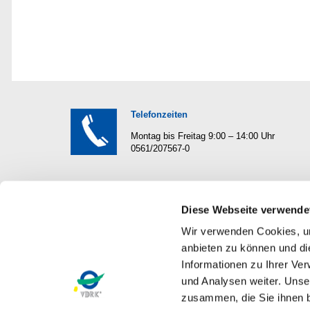
Telefonzeiten
Montag bis Freitag 9:00 – 14:00 Uhr
0561/207567-0
Diese Webseite verwende
Wer ist der VDRK
Mitglied
Wir verwenden Cookies, um
anbieten zu können und di
Der VDRK, gegründet 1989 in Stuttgart, ist
Werden a
Informationen zu Ihrer Ve
der Fachverband der Branche "Rohr- und
der Ihre 
Kanal-Technik". Er versteht sich als
vertritt.
und Analysen weiter. Unse
Sprachrohr und Interessenvertretung der zur
Rohr- und
zusammen, die Sie ihnen b
Branche gehörenden Unternehmen.
von einer