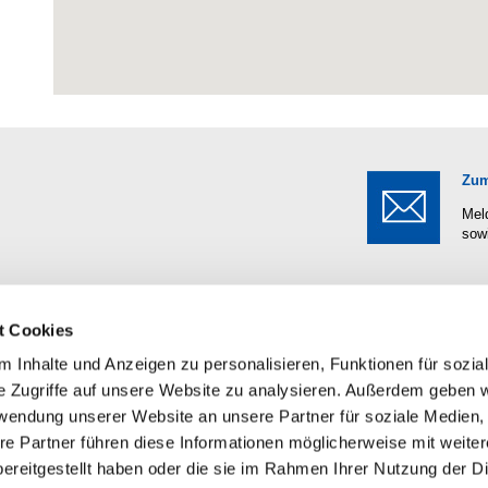
Zum
Meld
sow
t Cookies
schaft
Kontakt
 Inhalte und Anzeigen zu personalisieren, Funktionen für sozia
e Zugriffe auf unsere Website zu analysieren. Außerdem geben w
uch Sie Mitglied in dem Verband,
VDRK e. V.
rwendung unserer Website an unsere Partner für soziale Medien
Interessen wirklich und ehrlich
Wilhelmshöher Allee 253-255
 Mehr als 600 Firmen der Branche
34131 Kassel
re Partner führen diese Informationen möglicherweise mit weite
 Kanaltechnik profitieren bereits
ereitgestellt haben oder die sie im Rahmen Ihrer Nutzung der D
 Mitgliedschaft.
Telefon: 0561/207567-0